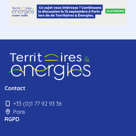
Contact
elvire.roulet@infopro-digital.com
+33 (0)1 77 92 93 36
Paris
RGPD
La Gazette des communes
Enerpresse