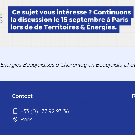
 Energies Beaujolaises à Charentay en Beaujolais, pho
Contact
elvire.roulet@infopro-digital.com
L
+33 (0)1 77 92 93 36
E
Paris
L