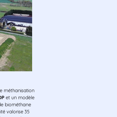
e méthanisation
OP
et un modèle
de biométhane
ité valorise 35