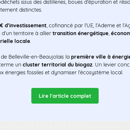
échets issus des distilleries, boues d’épuration et rési
itement distinctes.
M€ d’investissement
, cofinancé par l’UE, l’Ademe et l’A
 d’un territoire à allier
transition énergétique
,
économi
ielle locale
.
 de Belleville-en-Beaujolais la
première ville à énergi
 terme un
cluster territorial du biogaz
. Un levier con
 énergies fossiles et dynamiser l’écosystème local.
Lire l'article complet