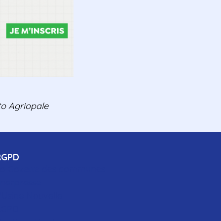
to Agriopale
RGPD
a Gazette des communes
nerpresse
'Usine Nouvelle
RGPD