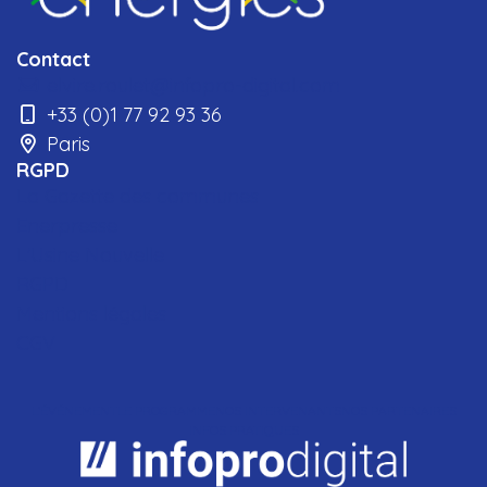
Contact
elvire.roulet@infopro-digital.com
+33 (0)1 77 92 93 36
Paris
RGPD
La Gazette des communes
Enerpresse
L'Usine Nouvelle
RGPD
Mentions légales
CGV
L'ÉVÉNEMENT
LE PROGRAMME
NOS INTERVENANTS
NOS PARTENAIRES
INFOS PRATIQUES