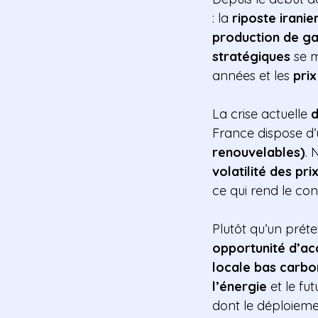
: la
riposte iranie
production de ga
stratégiques
se m
années et les
prix
La crise actuelle
d
France dispose d
renouvelables)
. 
volatilité des pri
ce qui rend le con
Plutôt qu’un préte
opportunité d’ac
locale bas carb
l’énergie
et le fu
dont le déploiemen