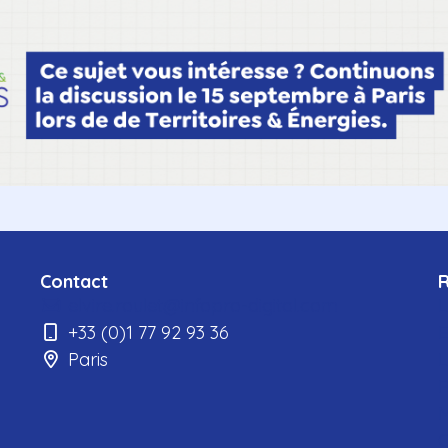
Contact
elvire.roulet@infopro-digital.com
L
+33 (0)1 77 92 93 36
E
Paris
L
M