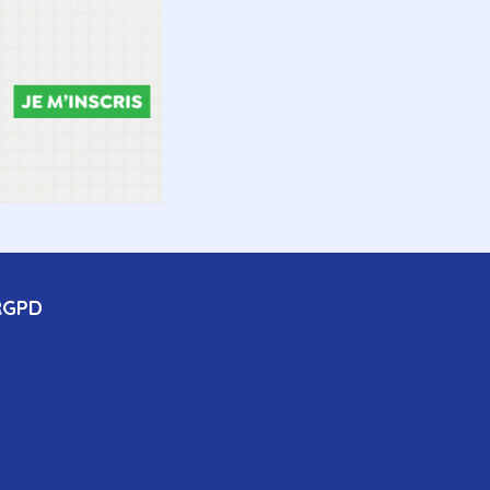
RGPD
a Gazette des communes
nerpresse
'Usine Nouvelle
RGPD
entions légales
CGV