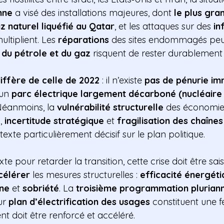
nne
a visé des installations majeures, dont
le plus gra
z naturel liquéfié au Qatar
, et les attaques sur des
in
ultiplient. Les
réparations
des sites endommagés peu
 du pétrole et du gaz
risquent de rester durablement 
iffère de celle de 2022
: il n’existe
pas de pénurie im
’un
parc électrique largement décarboné (nucléaire
Néanmoins, la
vulnérabilité structurelle
des économies
x
,
incertitude stratégique
et
fragilisation des chaînes 
texte particulièrement décisif sur le plan politique.
xte pour retarder la transition, cette crise doit être s
célérer
les mesures structurelles :
efficacité énergét
one
et
sobriété
. La
troisième programmation pluriann
tur
plan d’électrification des usages
constituent une fe
t doit être renforcé et accéléré.