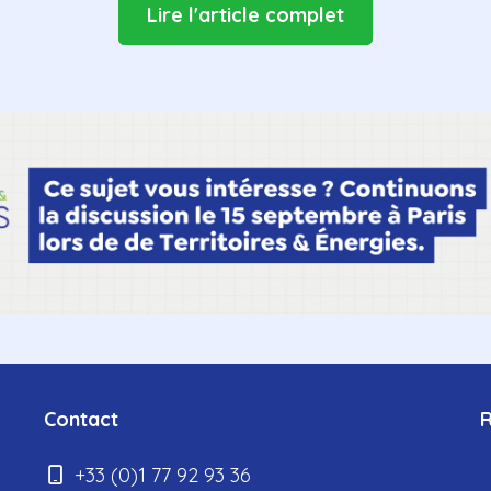
Lire l'article complet
Contact
elvire.roulet@infopro-digital.com
L
+33 (0)1 77 92 93 36
E