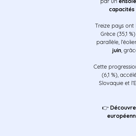
par un
ensole
capacités 
Treize pays ont 
Grèce (35,1 %)
parallèle, l’éo
juin
, grâ
Cette progressi
(6,1 %), accé
Slovaquie et l
👉
Découvrez
européenne