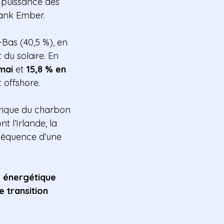
 puissance des
tank Ember.
-Bas (40,5 %), en
 du solaire. En
mai
et
15,8 % en
 offshore.
rique du charbon
 l’Irlande, la
nséquence d’une
e énergétique
 transition