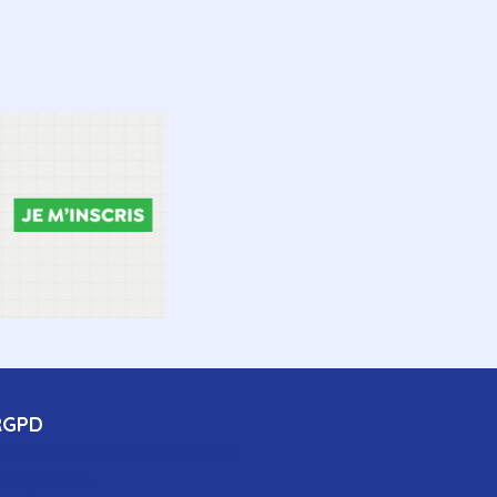
RGPD
a Gazette des communes
nerpresse