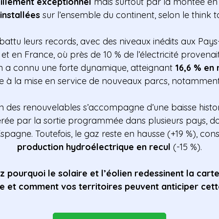
illement exceptionnel
mais surtout par la montée en
installées
sur l’ensemble du continent, selon le think 
battu leurs records, avec des niveaux inédits aux Pays
 et en France, où près de 10 % de l’électricité provenait
lien a connu une forte dynamique, atteignant
16,6 % en 
ce à la mise en service de nouveaux parcs, notamment
on des renouvelables s’accompagne d’une baisse histo
lérée par la sortie programmée dans plusieurs pays, dont
’Espagne. Toutefois, le gaz reste en hausse (+19 %), co
production hydroélectrique en recul
(-15 %).
 pourquoi le solaire et l’éolien redessinent la cart
 et comment vos territoires peuvent anticiper cette