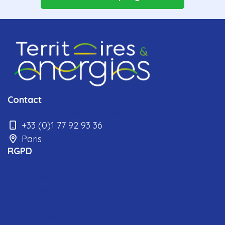
Contact
elvire.roulet@infopro-digital.com
+33 (0)1 77 92 93 36
Paris
RGPD
La Gazette des communes
Enerpresse
L'Usine Nouvelle
RGPD
Mentions légales