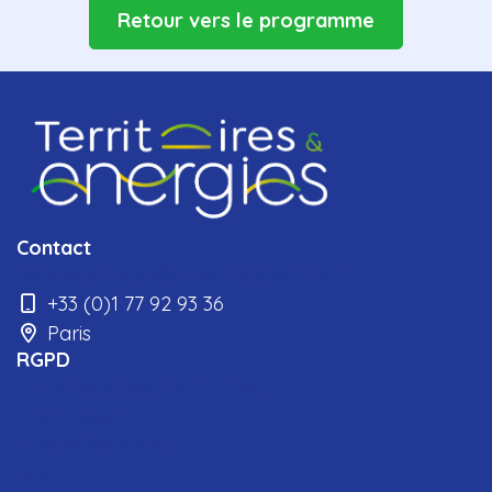
Retour vers le programme
Contact
elvire.roulet@infopro-digital.com
+33 (0)1 77 92 93 36
Paris
RGPD
La Gazette des communes
Enerpresse
L'Usine Nouvelle
RGPD