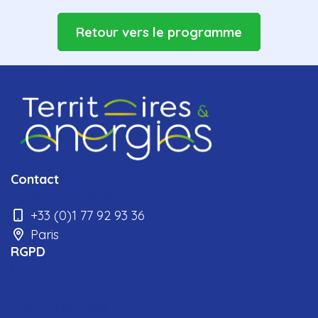
Retour vers le programme
Contact
elvire.roulet@infopro-digital.com
+33 (0)1 77 92 93 36
Paris
RGPD
La Gazette des communes
Enerpresse
L'Usine Nouvelle