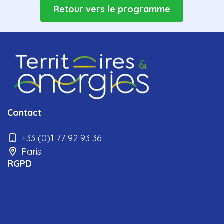
Retour vers le programme
Contact
elvire.roulet@infopro-digital.com
+33 (0)1 77 92 93 36
Paris
RGPD
La Gazette des communes
Enerpresse
L'Usine Nouvelle
RGPD