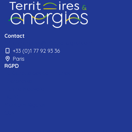
Contact
elvire.roulet@infopro-digital.com
+33 (0)1 77 92 93 36
Paris
RGPD
La Gazette des communes
Enerpresse
L'Usine Nouvelle
RGPD
Mentions légales
CGV
L'ÉVÉNEMENT
LE PROGRAMME
NOS INTERVENANTS
NOS PARTENAIRES