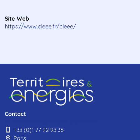
Site Web
https://www.cleee.fr/cleee/
Contact
elvire.roulet@infopro-digital.com
+33 (0)1 77 92 93 36
Paris