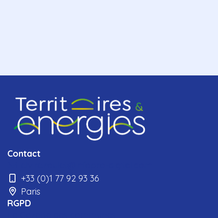
Contact
elvire.roulet@infopro-digital.com
+33 (0)1 77 92 93 36
Paris
RGPD
La Gazette des communes