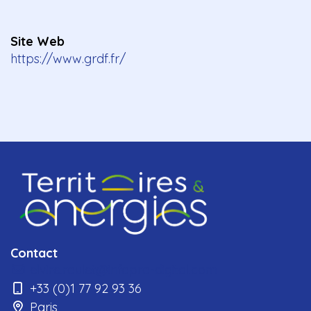
Site Web
https://www.grdf.fr/
Contact
elvire.roulet@infopro-digital.com
+33 (0)1 77 92 93 36
Paris