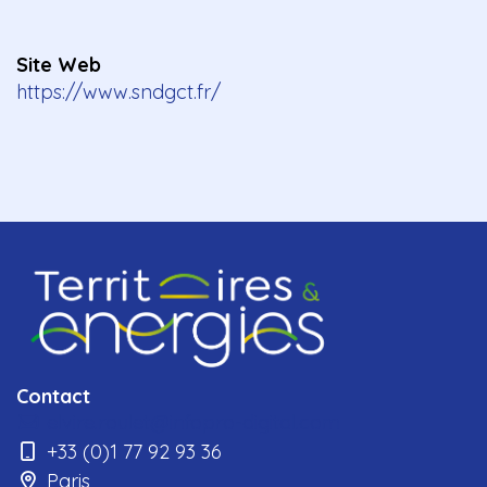
Site Web
https://www.sndgct.fr/
Contact
elvire.roulet@infopro-digital.com
+33 (0)1 77 92 93 36
Paris