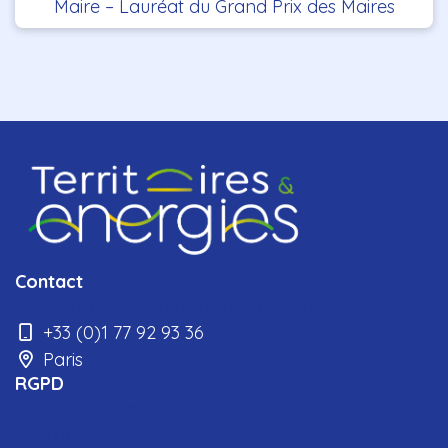
Maire – Lauréat du Grand Prix des Maires
Contact
elvire.roulet@infopro-digital.com
+33 (0)1 77 92 93 36
Paris
RGPD
La Gazette des communes
Enerpresse