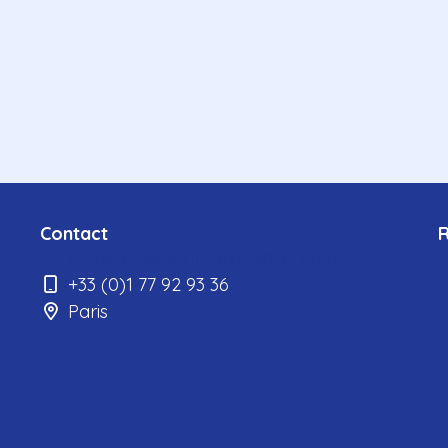
Contact
elvire.roulet@infopro-digital.com
L
+33 (0)1 77 92 93 36
E
Paris
L
M