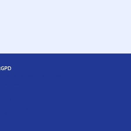
RGPD
a Gazette des communes
nerpresse
'Usine Nouvelle
RGPD
entions légales
CGV